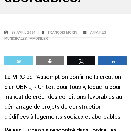
29 AVRIL 2024
FRANÇOIS MORIN
AFFAIRES
MUNICIPALES
,
IMMOBILIER
Email
Print
Tweetez
Parta
La MRC de l’Assomption confirme la création
d’un OBNL, « Un toit pour tous », lequel a pour
mandat de créer des conditions favorables au
démarrage de projets de construction
d’édifices à logements sociaux et abordables.
Réjean Turgeon a rencontré dans l’ordre, les