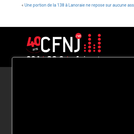
«
Une portion de la 138 à Lanoraie ne repose sur aucune ass
CFNJ FM 99.1 | 88.9 Nous respectons
votre vie privée.
Nous utilisons des cookies pour améliorer
votre expérience de navigation, diffuser de
publicités ou des contenus personnalisés e
analyser notre trafic. En cliquant sur « Tout
accepter », vous consentez à notre