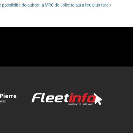
 possibilité de quitter la MRC de Joliette aura lieu plus tard
»