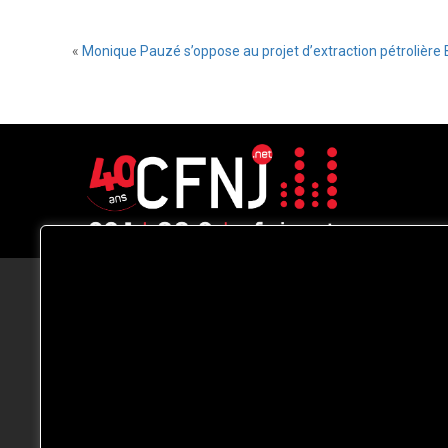
«
Monique Pauzé s’oppose au projet d’extraction pétrolière 
CFNJ FM 99.1 | 88.9 Nous respectons
votre vie privée.
Nous utilisons des cookies pour améliorer
votre expérience de navigation, diffuser de
publicités ou des contenus personnalisés e
analyser notre trafic. En cliquant sur « Tout