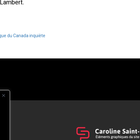
-Lambert.
nque du Canada inquiète
s