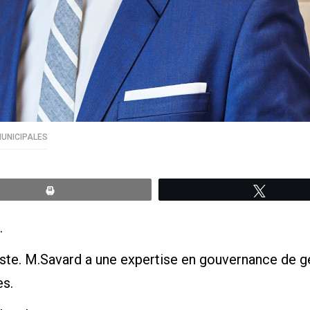
MUNICIPALES
Print
Tweete
.
e. M.Savard a une expertise en gouvernance de gest
es.