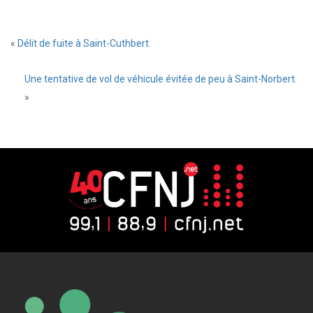
«
Délit de fuite à Saint-Cuthbert.
Une tentative de vol de véhicule évitée de peu à Saint-Norbert.
»