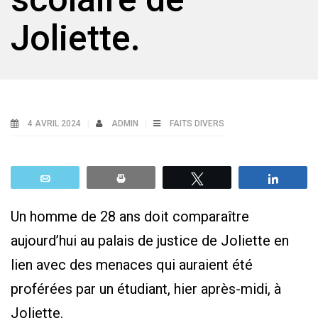
Joliette.
4 AVRIL 2024
ADMIN
FAITS DIVERS
Email
Print
Tweetez
Parta
Un homme de 28 ans doit comparaître
aujourd’hui au palais de justice de Joliette en
lien avec des menaces qui auraient été
proférées par un étudiant, hier après-midi, à
Joliette.