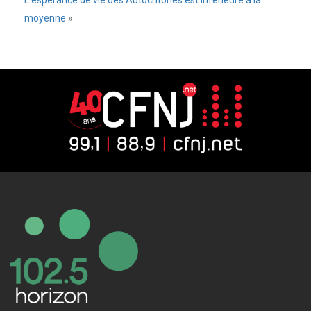
L’espérance de vie des Autochtones est inférieure à la
moyenne
»