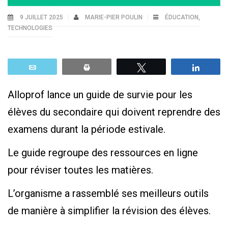
9 JUILLET 2025
MARIE-PIER POULIN
ÉDUCATION
,
TECHNOLOGIES
Email
Print
Tweetez
Parta
Alloprof lance un guide de survie pour les
élèves du secondaire qui doivent reprendre des
examens durant la période estivale.
Le guide regroupe des ressources en ligne
pour réviser toutes les matières.
L’organisme a rassemblé ses meilleurs outils
de manière à simplifier la révision des élèves.