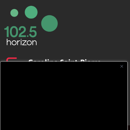
CFNJ FM 99.1 | 88.9 Nous respectons
votre vie privée.
Nous utilisons des cookies pour améliorer
votre expérience de navigation, diffuser des
publicités ou des contenus personnalisés et
analyser notre trafic. En cliquant sur « Tout
accepter », vous consentez à notre