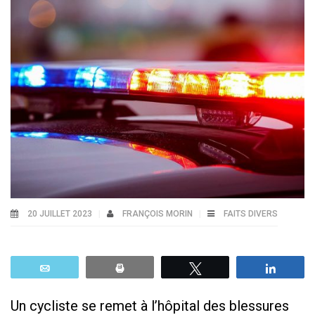
20 JUILLET 2023
FRANÇOIS MORIN
FAITS DIVERS
Email
Print
Tweetez
Parta
Un cycliste se remet à l’hôpital des blessures