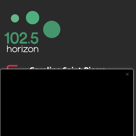
CFNJ FM 99.1 | 88.9 Nous respectons
votre vie privée.
Nous utilisons des cookies pour améliorer
votre expérience de navigation, diffuser des
publicités ou des contenus personnalisés et
analyser notre trafic. En cliquant sur « Tout