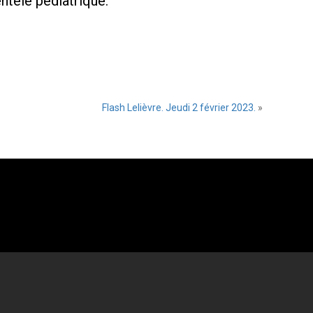
ntèle pédiatrique.
Flash Lelièvre. Jeudi 2 février 2023.
»