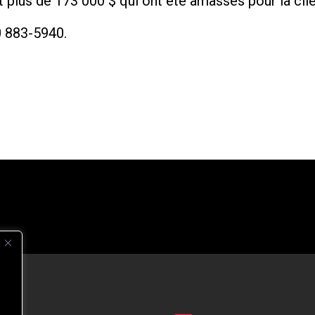
 plus de 173 000 $ qui ont été amassés pour la clie
0 883-5940.