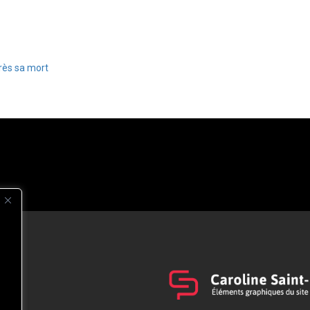
rès sa mort
s
t