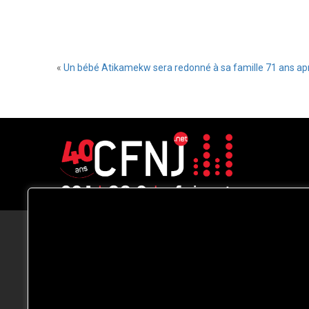
«
Un bébé Atikamekw sera redonné à sa famille 71 ans ap
CFNJ FM 99.1 | 88.9 Nous respectons
votre vie privée.
Nous utilisons des cookies pour améliorer
votre expérience de navigation, diffuser de
publicités ou des contenus personnalisés e