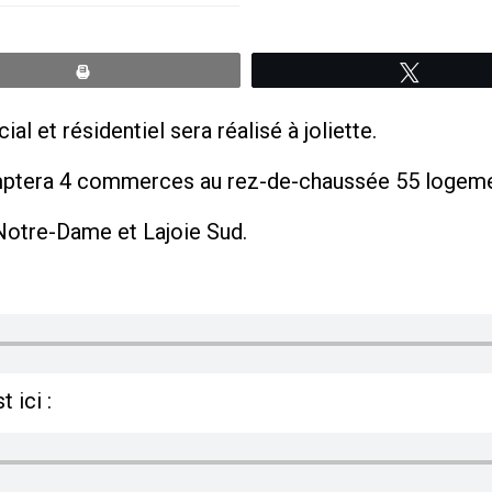
Print
Tweete
l et résidentiel sera réalisé à joliette.
mptera 4 commerces au rez-de-chaussée 55 logemen
s Notre-Dame et Lajoie Sud.
 ici :