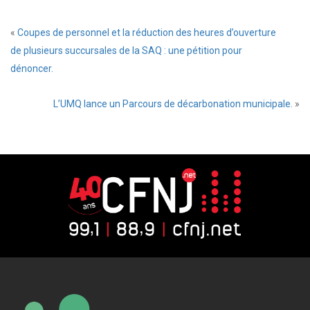
«
Coupes de personnel et la réduction des heures d’ouverture
de plusieurs succursales de la SAQ : une pétition pour
dénoncer.
L’UMQ lance un Parcours de décarbonation municipale.
»