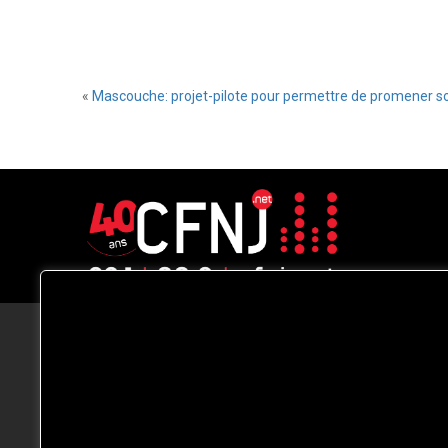
«
Mascouche: projet-pilote pour permettre de promener son
CFNJ FM 99.1 | 88.9 Nous respectons
votre vie privée.
Nous utilisons des cookies pour améliorer
votre expérience de navigation, diffuser de
publicités ou des contenus personnalisés e