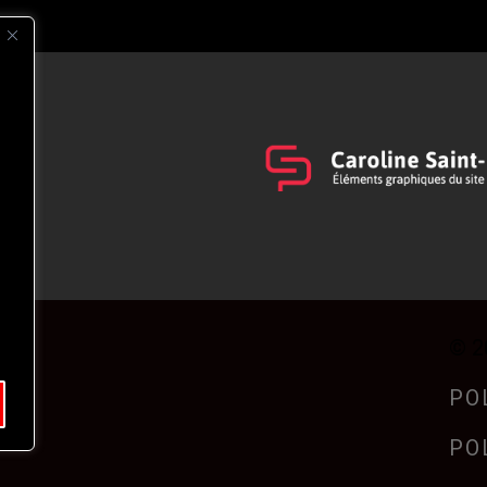
s
t
© 2
PO
PO