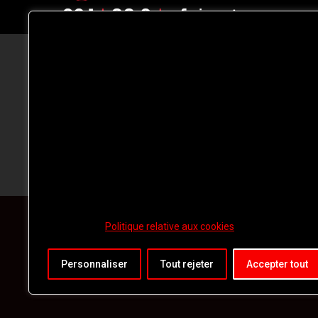
CFNJ FM 99.1 | 88.9 Nous respectons
votre vie privée.
Nous utilisons des cookies pour améliorer
votre expérience de navigation, diffuser de
publicités ou des contenus personnalisés e
analyser notre trafic. En cliquant sur « Tout
accepter », vous consentez à notre
utilisation des
cookies.
Politique relative aux cookies
Personnaliser
Tout rejeter
Accepter tout