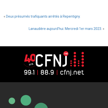
«
Deux présumés trafiquants arrêtés à Repentigny.
Lanaudière aujourd’hui. Mercredi 1er mars 2023.
»