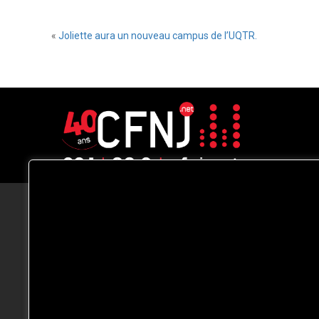
«
Joliette aura un nouveau campus de l’UQTR.
CFNJ FM 99.1 | 88.9 Nous respectons
votre vie privée.
Nous utilisons des cookies pour améliorer
votre expérience de navigation, diffuser de
publicités ou des contenus personnalisés e
analyser notre trafic. En cliquant sur « Tout