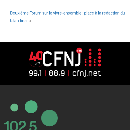
Deuxième Forum sur le vivre-ensemble : place à la rédaction du
bilan final.
»