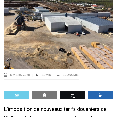
5 MARS 2025
ADMIN
ÉCONOMIE
Email
Print
Tweetez
Parta
L’imposition de nouveaux tarifs douaniers de