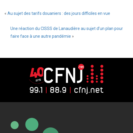
«
Au sujet des tarifs douaniers : des jours difficiles en vue
Une réaction du CISSS de Lanaudière au sujet d’un plan pour
faire face à une autre pandémie
»