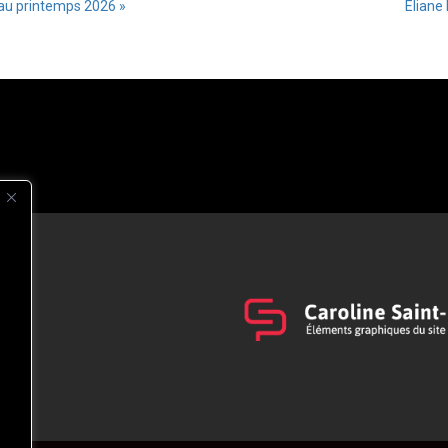
 au printemps 2026 »
Éliane
s
t