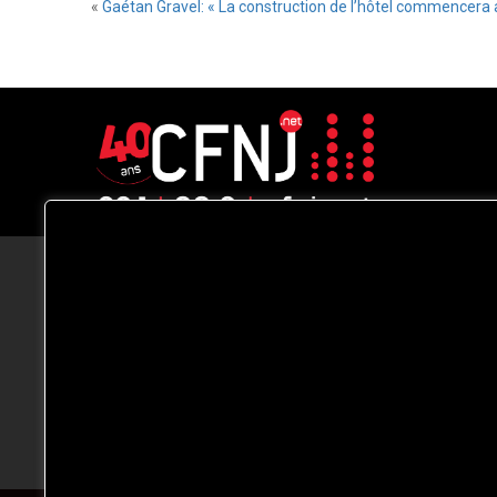
«
Gaétan Gravel: « La construction de l’hôtel commencera
CFNJ FM 99.1 | 88.9 Nous respectons
votre vie privée.
Nous utilisons des cookies pour améliorer
votre expérience de navigation, diffuser de
publicités ou des contenus personnalisés e
analyser notre trafic. En cliquant sur « Tout
accepter », vous consentez à notre