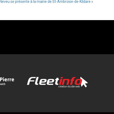
 Neveu se présente à la mairie de St-Ambroise-de-Kildare
»