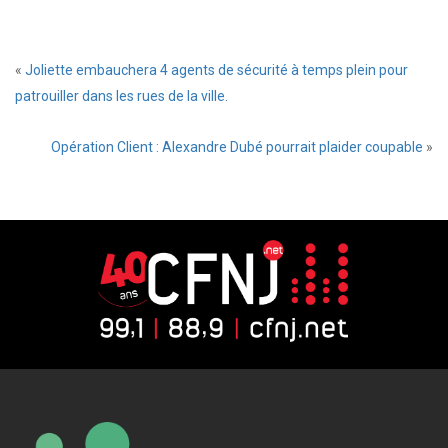
«
Joliette embauchera 4 agents de sécurité à temps plein pour
patrouiller dans les rues de la ville.
Opération Client : Alexandre Dubé pourrait plaider coupable
»