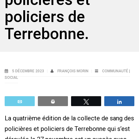
policiers de
Terrebonne.
5 DÉCEMBRE 2023
FRANÇOIS MORIN
COMMUNAUTÉ |
SOCIAL
Email
Print
Tweetez
Parta
La quatrième édition de la collecte de sang des
policières et policiers de Terrebonne qui s’est