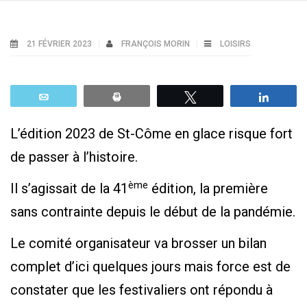
21 FÉVRIER 2023
FRANÇOIS MORIN
LOISIRS
Email
Print
Tweetez
Parta
L’édition 2023 de St-Côme en glace risque fort
de passer à l’histoire.
ème
Il s’agissait de la 41
édition, la première
sans contrainte depuis le début de la pandémie.
Le comité organisateur va brosser un bilan
complet d’ici quelques jours mais force est de
constater que les festivaliers ont répondu à