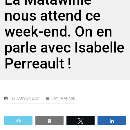
nous attend ce
week-end. On en
parle avec Isabelle
Perreault !
26 JANVIER 2024
RATTRAPAGE
Email
Print
Tweetez
Parta