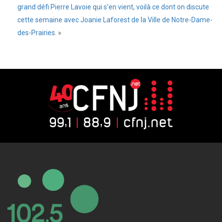
grand défi Pierre Lavoie qui s’en vient, voilà ce dont on discute
cette semaine avec Joanie Laforest de la Ville de Notre-Dame-
des-Prairies.
»