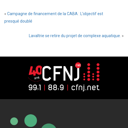
«
Campagne de financement de la CABA : L’objectif est
presqué doublé
Lavaltrie se retire du projet de complexe aquatique.
»