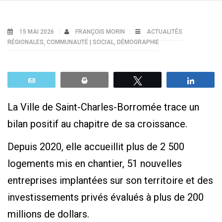
15 MAI 2026
FRANÇOIS MORIN
ACTUALITÉS
RÉGIONALES
,
COMMUNAUTÉ | SOCIAL
,
DÉMOGRAPHIE
Email
Print
Tweetez
Parta
La Ville de Saint-Charles-Borromée trace un
bilan positif au chapitre de sa croissance.
Depuis 2020, elle accueillit plus de 2 500
logements mis en chantier, 51 nouvelles
entreprises implantées sur son territoire et des
investissements privés évalués à plus de 200
millions de dollars.