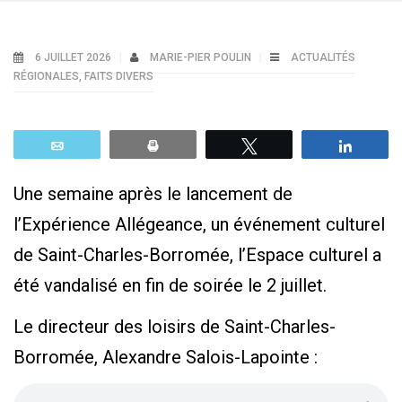
6 JUILLET 2026
MARIE-PIER POULIN
ACTUALITÉS
RÉGIONALES
,
FAITS DIVERS
Email
Print
Tweetez
Parta
Une semaine après le lancement de
l’Expérience Allégeance, un événement culturel
de Saint-Charles-Borromée, l’Espace culturel a
été vandalisé en fin de soirée le 2 juillet.
Le directeur des loisirs de Saint-Charles-
Borromée, Alexandre Salois-Lapointe :