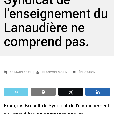
l’enseignement du
Lanaudière ne
comprend pas.
25 MARS 2021
FRANÇOIS MORIN
ÉDUCATION
Email
Print
Tweetez
Parta
François Breault du Syndicat de l’enseignement