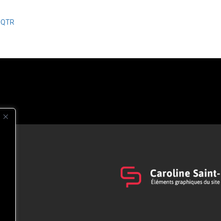
’UQTR
s
t