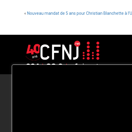
«
Nouveau mandat de 5 ans pour Christian Blanchette à l
CFNJ FM 99.1 | 88.9 Nous respectons
votre vie privée.
Nous utilisons des cookies pour améliorer
votre expérience de navigation, diffuser de
publicités ou des contenus personnalisés e
analyser notre trafic. En cliquant sur « Tout