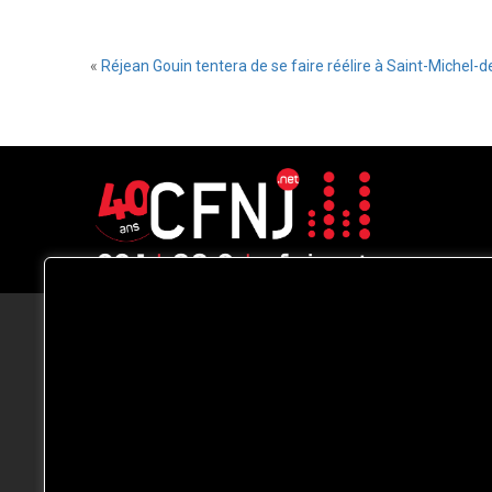
«
Réjean Gouin tentera de se faire réélire à Saint-Michel-d
CFNJ FM 99.1 | 88.9 Nous respectons
votre vie privée.
Nous utilisons des cookies pour améliorer
votre expérience de navigation, diffuser de
publicités ou des contenus personnalisés e
analyser notre trafic. En cliquant sur « Tout