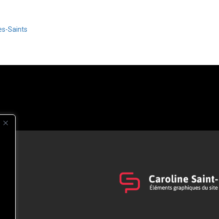
es-Saints
s
t