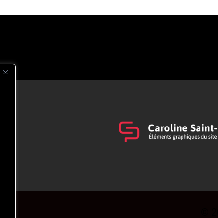
s
t
© 2