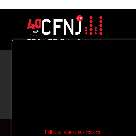
CFNJ FM 99.1 | 88.9 Nous respectons
votre vie privée.
Nous utilisons des cookies pour améliorer
votre expérience de navigation, diffuser de
publicités ou des contenus personnalisés e
analyser notre trafic. En cliquant sur « Tout
accepter », vous consentez à notre
utilisation des
cookies.
Politique relative aux cookies