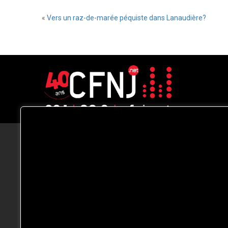
«
Vers un raz-de-marée péquiste dans Lanaudière?
CFNJ FM 99.1 | 88.9 Nous respectons
votre vie privée.
Nous utilisons des cookies pour améliorer
votre expérience de navigation, diffuser de
publicités ou des contenus personnalisés e
analyser notre trafic. En cliquant sur « Tout
accepter », vous consentez à notre