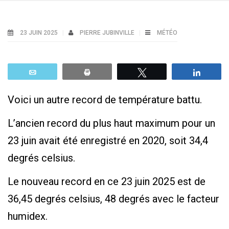
23 JUIN 2025
PIERRE JUBINVILLE
MÉTÉO
Email
Print
Tweetez
Parta
Voici un autre record de température battu.
L’ancien record du plus haut maximum pour un
23 juin avait été enregistré en 2020, soit 34,4
degrés celsius.
Le nouveau record en ce 23 juin 2025 est de
36,45 degrés celsius, 48 degrés avec le facteur
humidex.