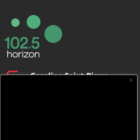
CFNJ FM 99.1 | 88.9 Nous respectons
votre vie privée.
Nous utilisons des cookies pour améliorer
votre expérience de navigation, diffuser des
publicités ou des contenus personnalisés et
analyser notre trafic. En cliquant sur « Tout