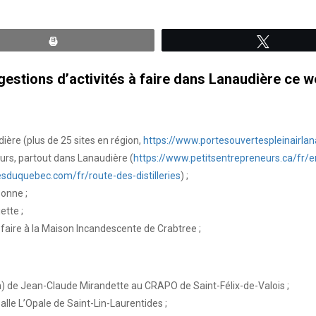
Print
Tweete
estions d’activités à faire dans Lanaudière ce w
ière (plus de 25 sites en région,
https://www.portesouvertespleinairlan
urs, partout dans Lanaudière (
https://www.petitsentrepreneurs.ca/fr/
riesduquebec.com/fr/route-des-distilleries
) ;
bonne ;
ette ;
aire à la Maison Incandescente de Crabtree ;
n) de Jean-Claude Mirandette au CRAPO de Saint-Félix-de-Valois ;
lle L’Opale de Saint-Lin-Laurentides ;