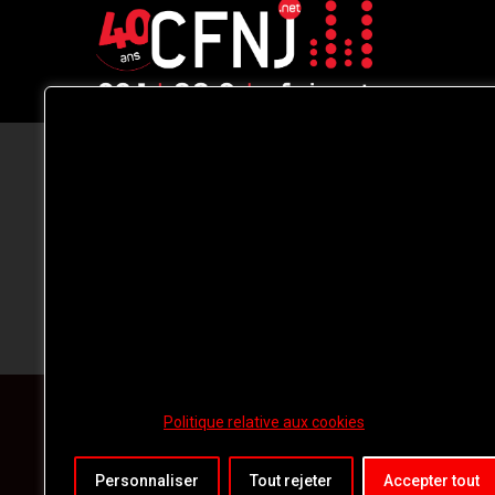
CFNJ FM 99.1 | 88.9 Nous respectons
votre vie privée.
Nous utilisons des cookies pour améliorer
votre expérience de navigation, diffuser de
publicités ou des contenus personnalisés e
analyser notre trafic. En cliquant sur « Tout
accepter », vous consentez à notre
utilisation des
cookies.
Politique relative aux cookies
Personnaliser
Tout rejeter
Accepter tout