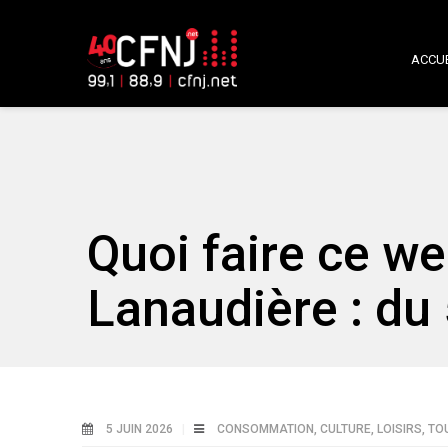
ACCUE
Quoi faire ce w
Lanaudière : du 
5 JUIN 2026
CONSOMMATION
,
CULTURE
,
LOISIRS
,
TO