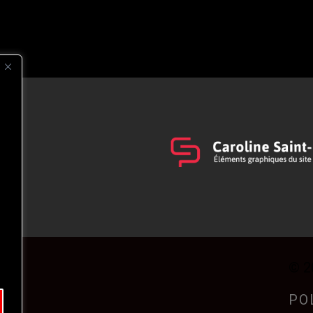
s
t
© 2
PO