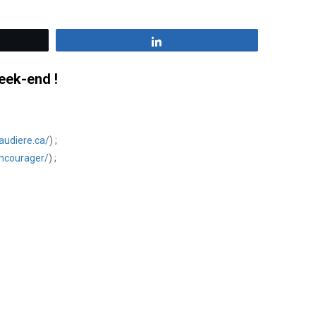
z
Partagez
eek-end !
audiere.ca/
) ;
encourager/
) ;