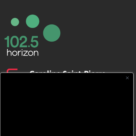
CFNJ FM 99.1 | 88.9 Nous respectons
votre vie privée.
Nous utilisons des cookies pour améliorer
votre expérience de navigation, diffuser des
publicités ou des contenus personnalisés et
analyser notre trafic. En cliquant sur « Tout