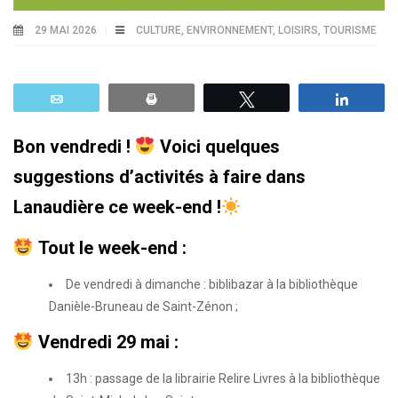
29 MAI 2026
CULTURE
,
ENVIRONNEMENT
,
LOISIRS
,
TOURISME
Email
Print
Tweetez
Parta
Bon vendredi !
Voici quelques
suggestions d’activités à faire dans
Lanaudière ce week-end !
Tout le week-end :
De vendredi à dimanche : biblibazar à la bibliothèque
Danièle-Bruneau de Saint-Zénon ;
Vendredi 29 mai :
13h : passage de la librairie Relire Livres à la bibliothèque