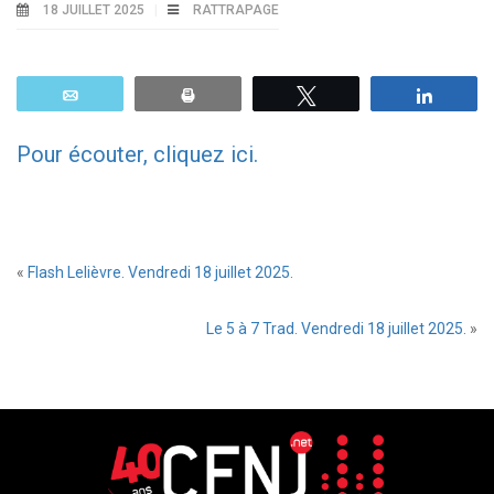
18 JUILLET 2025
RATTRAPAGE
Email
Print
Tweetez
Parta
Pour écouter, cliquez ici.
«
Flash Lelièvre. Vendredi 18 juillet 2025.
Le 5 à 7 Trad. Vendredi 18 juillet 2025.
»