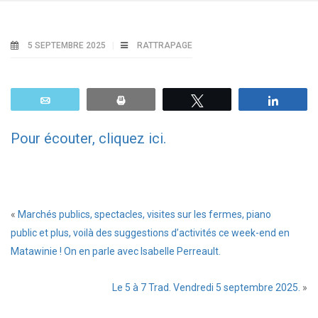
5 SEPTEMBRE 2025
RATTRAPAGE
Email
Print
Tweetez
Parta
Pour écouter, cliquez ici.
«
Marchés publics, spectacles, visites sur les fermes, piano
public et plus, voilà des suggestions d’activités ce week-end en
Matawinie ! On en parle avec Isabelle Perreault.
Le 5 à 7 Trad. Vendredi 5 septembre 2025.
»