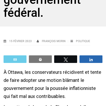
fédéral.
15 FÉVRIER 2023
FRANÇOIS MORIN
POLITIQUE
Email
Print
Tweetez
Parta
À Ottawa, les conservateurs récidivent et tente
de faire adopter une motion blâmant le
gouvernement pour la poussée inflationniste
qui fait mal aux contribuables.