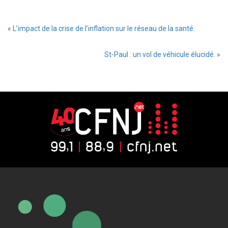
«
L’impact de la crise de l’inflation sur le réseau de la santé.
St-Paul : un vol de véhicule élucidé.
»