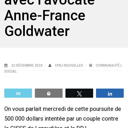
Anne-France
Goldwater
22 DÉCEMBRE 2023
CFNJ NOUVELLES
COMMUNAUTÉ |
SOCIAL
Email
Print
Tweetez
Parta
On vous parlait mercredi de cette poursuite de
500 000 dollars intentée par un couple contre