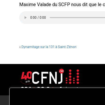
Maxime Valade du SCFP nous dit que le cl
«
Dynamitage sur la 131 à Saint-Zénon
CFNJ FM 99.1 | 88.9 Nous respectons
votre vie privée.