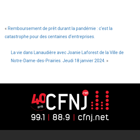
«
Remboursement de prêt durant la pandémie : c’est la
catastrophe pour des centaines d’entreprises.
La vie dans Lanaudière avec Joanie Laforest de la Ville de
Notre-Dame-des-Prairies. Jeudi 18 janvier 2024.
»