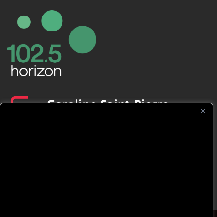
CFNJ FM 99.1 | 88.9 Nous respectons
votre vie privée.
Nous utilisons des cookies pour améliorer
votre expérience de navigation, diffuser des
publicités ou des contenus personnalisés et
analyser notre trafic. En cliquant sur « Tout
accepter », vous consentez à notre