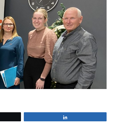
z
Partagez