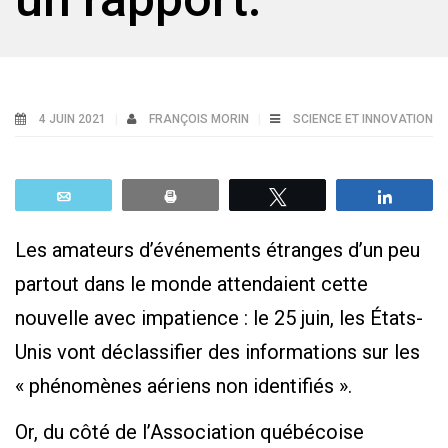
4 JUIN 2021
FRANÇOIS MORIN
SCIENCE ET INNOVATION
Email
Print
Tweetez
Parta
Les amateurs d’événements étranges d’un peu
partout dans le monde attendaient cette
nouvelle avec impatience : le 25 juin, les États-
Unis vont déclassifier des informations sur les
« phénomènes aériens non identifiés ».
Or, du côté de l’Association québécoise