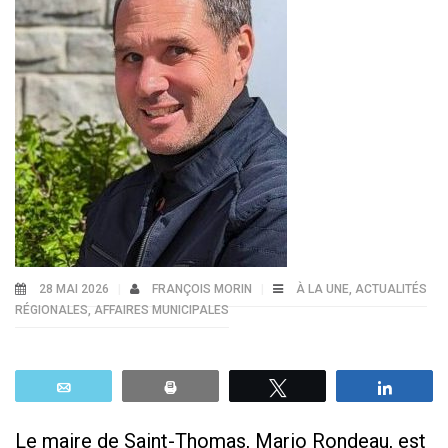
28 MAI 2026
FRANÇOIS MORIN
À LA UNE
,
ACTUALITÉS
RÉGIONALES
,
AFFAIRES MUNICIPALES
Email
Print
Tweetez
Parta
Le maire de Saint-Thomas, Mario Rondeau, est