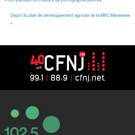
«
Comparution en matière de pornographie juvénile
Dépôt du plan de développement agricole de la MRC Matawinie
»