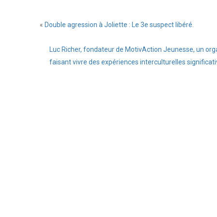
Lai
«
Double agression à Joliette : Le 3e suspect libéré.
un
co
Luc Richer, fondateur de MotivAction Jeunesse, un organi
faisant vivre des expériences interculturelles significat