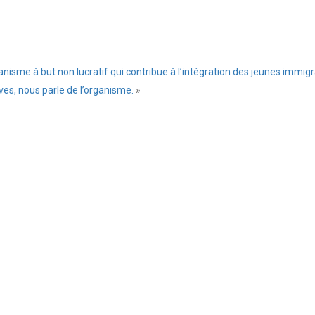
ssez
mmentaire
sme à but non lucratif qui contribue à l’intégration des jeunes immigrant
ives, nous parle de l’organisme.
»
Prévenez-
moi
de
tous
les
nouveaux
commentaires
par