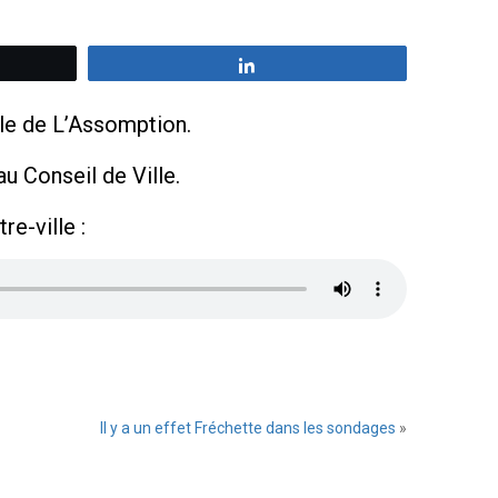
z
Partagez
ille de L’Assomption.
u Conseil de Ville.
re-ville :
Il y a un effet Fréchette dans les sondages
»