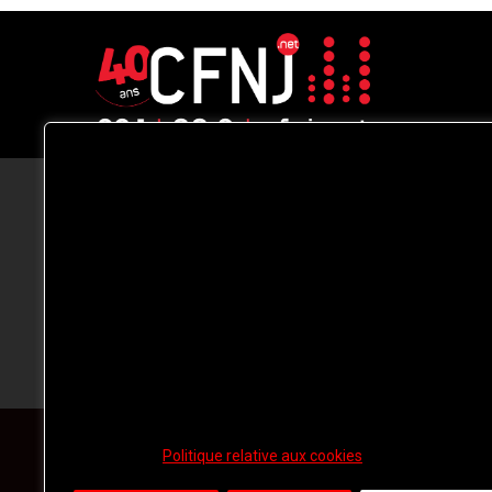
CFNJ FM 99.1 | 88.9 Nous respectons
votre vie privée.
Nous utilisons des cookies pour améliorer
votre expérience de navigation, diffuser de
publicités ou des contenus personnalisés e
analyser notre trafic. En cliquant sur « Tout
accepter », vous consentez à notre
utilisation des
cookies.
Politique relative aux cookies