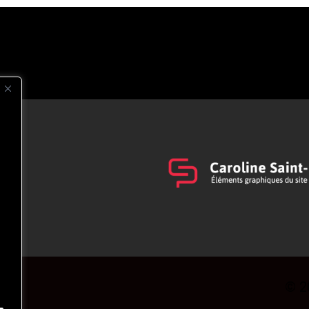
s
t
© 2