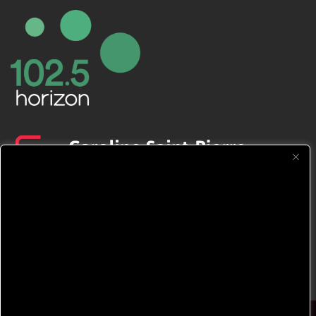
CFNJ FM 99.1 | 88.9 Nous respectons
votre vie privée.
Nous utilisons des cookies pour améliorer
votre expérience de navigation, diffuser des
publicités ou des contenus personnalisés et
analyser notre trafic. En cliquant sur « Tout
accepter », vous consentez à notre