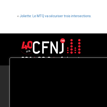
«
Joliette: Le MTQ va sécuriser trois intersections.
CFNJ FM 99.1 | 88.9 Nous respectons
votre vie privée.
Nous utilisons des cookies pour améliorer
votre expérience de navigation, diffuser de
publicités ou des contenus personnalisés e
analyser notre trafic. En cliquant sur « Tout