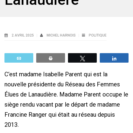
2 AVRIL 2025
MICHEL HARNOIS
POLITIQUE
Email
Print
Tweetez
Parta
C’est madame Isabelle Parent qui est la
nouvelle présidente du Réseau des Femmes
Élues de Lanaudière. Madame Parent occupe le
siège rendu vacant par le départ de madame
Francine Ranger qui était au réseau depuis
2013.