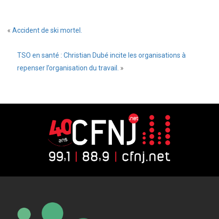
«
Accident de ski mortel.
TSO en santé : Christian Dubé incite les organisations à
repenser l’organisation du travail.
»