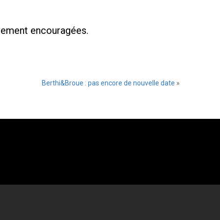
ivement encouragées.
Berthi&Broue : pas encore de nouvelle date
»